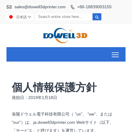

sales@dowell3dprinter.com
+86-18839003155


日本語

Toggl
個人情報保護方針
発効日：2019年1月18日
洛陽ドウェル電子科技有限公司（ "us"、 "we"、または
"our"）は、ja.dowell3dprinter.com Webサイト（以下、
「サービス」と呼びます）を運営しています。