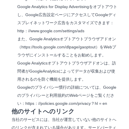
Google Analytics for Display Advertisingをオプトアウト
し、Google広告設定ページに
アクセスし
てGoogleディ
スプレイネットワーク広告をカスタマイズできます：
http
：
//www.google.com/settings/ads
また、Google Analyticsオプトアウトブラウザアドオン
（
https://tools.google.com/dlpage/gaoptout
）をWebブ
ラウザにインストールすることをお勧めします。
Google Analyticsオプトアウトブラウザアドオンは、訪
問者がGoogleAnalyticsによってデータが収集および使
用されるのを防ぐ機能を提供します。
Googleのプライバシー慣行の詳細については、Google
のプライバシーと利用規約のWebページを
ご覧
くださ
い：
https
：
//policies.google.com/privacy？hl = en
他のサイトへのリンク
当社のサービスには、当社が運営していない他のサイトへ
のリンクが含まれている場合があります。サードパーティ