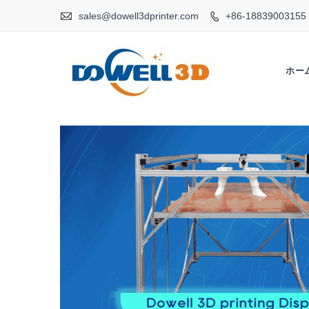

sales@dowell3dprinter.com
+86-18839003155

ホー