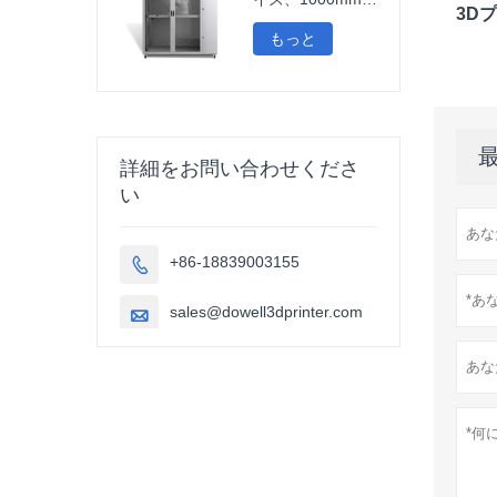
3D
判カーボンファイ
バーPLA 3Dプリ
もっと
ンター、彫刻、自
動車部品、インプ
レソラ3D
詳細をお問い合わせくださ
い
+86-18839003155

sales@dowell3dprinter.com
