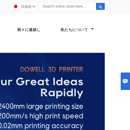

日本語

我々に連絡し
私たちについて
