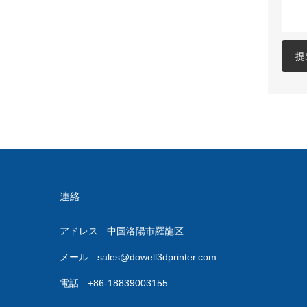
提
連絡
アドレス :
中国洛陽市羅龍区
メール :
sales@dowell3dprinter.com
電話 :
+86-18839003155