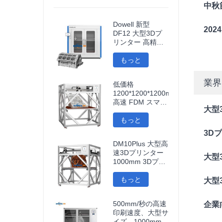
中秋
Dowell 新型
20
DF12 大型3Dプ
リンター 高精度
3Dプリンター 産
業用モデルプリン
もっと
ター
業界
低価格
1200*1200*1200mm
高速 FDM スマー
大型
ト 3D プリンター
ウィ-フィ 接続 高
もっと
速 3D 印刷機
3D
DM10Plus 大型高
速3Dプリンター
大型
1000mm 3Dプリ
ンター
もっと
大型
500mm/秒の高速
企業
印刷速度、大型サ
イズ、1000mm大