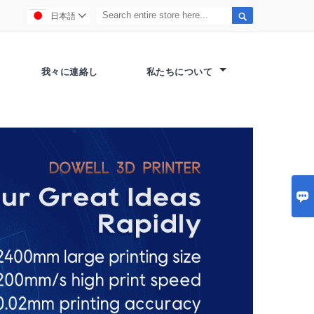

日本語

我々に連絡し
私たちについて
