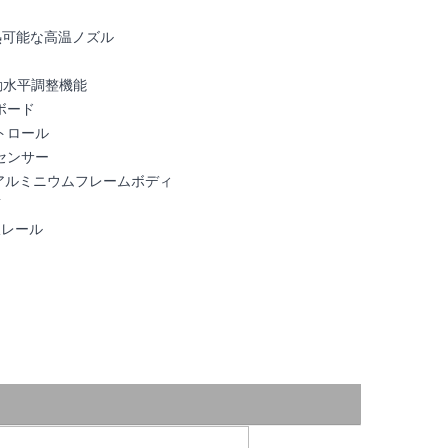
加熱可能な高温ノズル
動水平調整機能
ボード
ントロール
トセンサー
mmアルミニウムフレームボディ
面
線レール