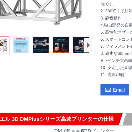
能です。
2. 380℃まで
3. 静音動作
4.独自開発の自
5. 高性能マザー
6. スマートコ
7. フィラメン
8. 頑丈な60
9. 7インチ大画
10. 安定した直
11. 高速印刷

Email
エル 3D DMPlusシリーズ高速プリンターの仕様
DM10Plus 高速3Dプリンター