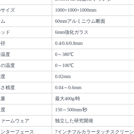
のサイズ
1000×1000×1000mm
ーム
60mmアルミニウム断面
ベッド
6mm強化ガラス
ル径
0.4/0.6/0.8mm
ル温度
0～380℃
ドの温度
0～100℃
精度
0.02mm
高さ精度
0.04～0.6mm
流量
最大400g/時
速度
150～500mm/秒
ファームウェア
独立した研究開発
インターフェース
7インチフルカラータッチスクリー