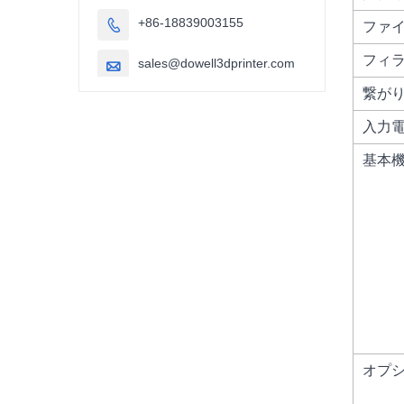
+86-18839003155

ファ
フィ
sales@dowell3dprinter.com

繋が
入力
基本
オプ