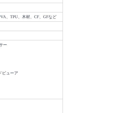
S、PVA、TPU、木材、CF、GFなど
センサー
ードビューア