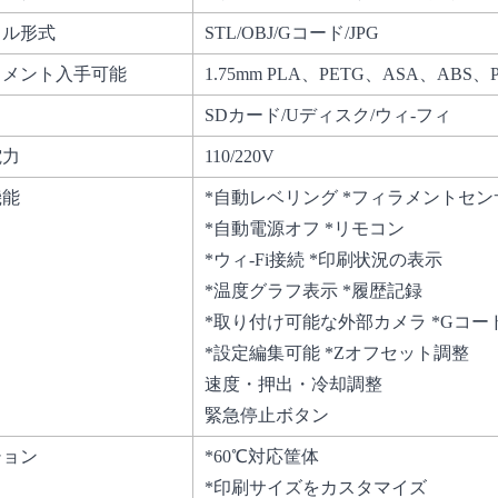
イル形式
STL/OBJ/Gコード/JPG
ラメント入手可能
1.75mm PLA、PETG、ASA、AB
り
SDカード/Uディスク/ウィ-フィ
電力
110/220V
機能
*自動レベリング *フィラメント
*自動電源オフ *リモコン
*ウィ-Fi接続 *印刷状況の表示
*温度グラフ表示 *履歴記録
*取り付け可能な外部カメラ *Gコ
*設定編集可能 *Zオフセット調整
速度・押出・冷却調整
緊急停止ボタン
ション
*60℃対応筐体
*印刷サイズをカスタマイズ