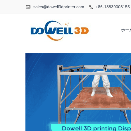

sales@dowell3dprinter.com
+86-18839003155

ホー