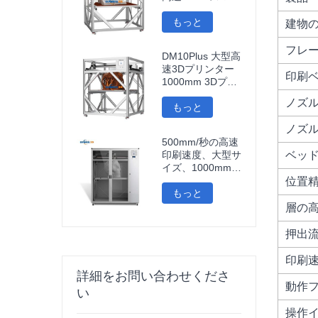
ト 3D プリンター
ウィ-フィ 接続 高
もっと
建物
速 3D 印刷機
フレ
DM10Plus 大型高
速3Dプリンター
印刷
1000mm 3Dプリ
ンター
ノズ
もっと
ノズ
500mm/秒の高速
印刷速度、大型サ
ベッ
イズ、1000mm大
判カーボンファイ
位置
バーPLA 3Dプリ
もっと
ンター、彫刻、自
層の
動車部品、インプ
レソラ3D
押出
印刷
詳細をお問い合わせくださ
動作
い
操作