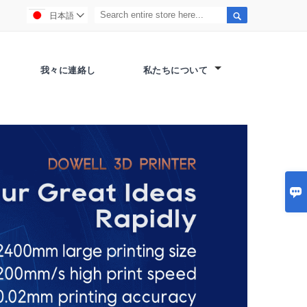

日本語

我々に連絡し
私たちについて
