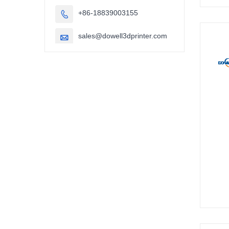
+86-18839003155

sales@dowell3dprinter.com
