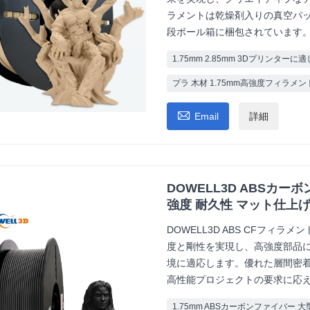
ラメントは乾燥剤入りの真空パ
段ボール箱に梱包されています
1.75mm 2.85mm 3Dプリンターに
プラ 木材 1.75mm高強度フィラメン

Email
詳細
DOWELL3D ABSカーボ
強度 耐久性 マット仕上
DOWELL3D ABS CFフ
度と剛性を実現し、高強度部品
境に適応します。優れた層間密
高性能プロジェクトの要求に応
1.75mm ABSカーボンファイバー