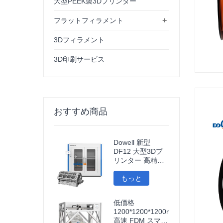
大型PEEK製3Dプリンター
+
フラットフィラメント
3Dフィラメント
3D印刷サービス
おすすめ商品
Dowell 新型
DF12 大型3Dプ
リンター 高精度
3Dプリンター 産
業用モデルプリン
もっと
ター
低価格
1200*1200*1200mm
高速 FDM スマー