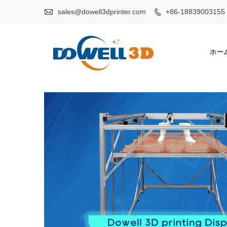

sales@dowell3dprinter.com
+86-18839003155

ホー