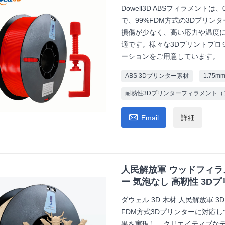
Dowell3D ABSフィラメント
で、99%FDM方式の3Dプリ
損傷が少なく、高い応力や温度
適です。様々な3Dプリントプロ
ーションをご用意しています。
ABS 3Dプリンター素材
1.75
耐熱性3Dプリンターフィラメント（

Email
詳細
人民解放軍 ウッドフィラメン
ー 気泡なし 高靭性 3D
ダウェル 3D 木材 人民解放軍 
FDM方式3Dプリンターに対応
果を実現し、クリエイティブな