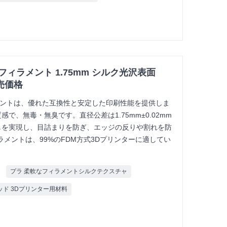
フィラメント 1.75mm シルク光沢表面
卸売価格
ラメントは、優れた互換性と安定した印刷性能を提供しま
で、無毒・無臭です。直径公差は1.75mm±0.02mm
しを実現し、目詰まりを防ぎ、エッジの反りや割れを防
ィラメントは、99%のFDM方式3Dプリンターに適してい
プラ 柔軟なフィラメントシルクテクスチャ
クロッド 3Dプリンター用材料