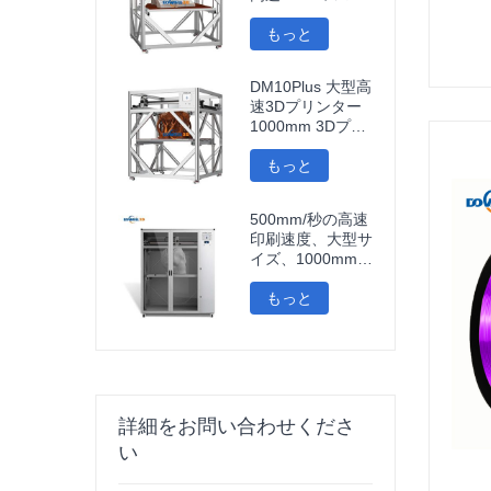
ト 3D プリンター
ウィ-フィ 接続 高
もっと
速 3D 印刷機
DM10Plus 大型高
速3Dプリンター
1000mm 3Dプリ
ンター
もっと
500mm/秒の高速
印刷速度、大型サ
イズ、1000mm大
判カーボンファイ
バーPLA 3Dプリ
もっと
ンター、彫刻、自
動車部品、インプ
レソラ3D
詳細をお問い合わせくださ
い