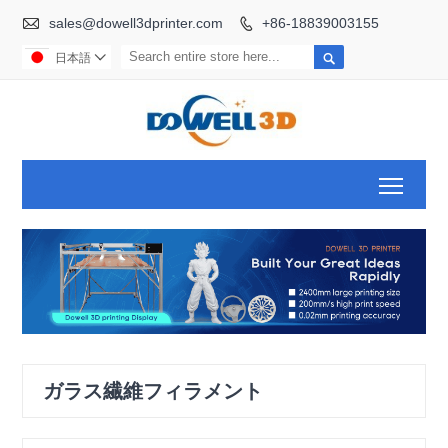

sales@dowell3dprinter.com
+86-18839003155


日本語

Toggl
ガラス繊維フィラメント