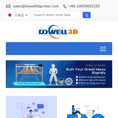

sales@dowell3dprinter.com
+86-18839003155


日本語

Toggl