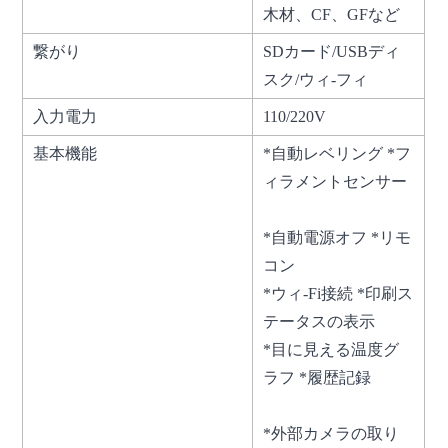
木材、CF、GFなど
繋がり
SDカード/USBディ
スク/ウィ-フィ
入力電力
110/220V
基本機能
*自動レベリング *フ
ィラメントセンサー
*自動電源オフ *リモ
コン
*ウィ-Fi接続 *印刷ス
テータスの表示
*目に見える温度グ
ラフ *履歴記録
*外部カメラの取り