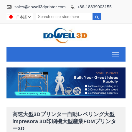

sales@dowell3dprinter.com
+86-18839003155


日本語

Toggl
高速大型3Dプリンター自動レベリング大型
impresora 3D印刷機大型産業FDMプリンタ
ー3D