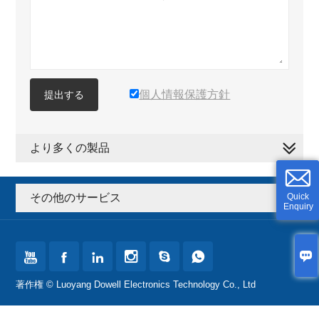
個人情報保護方針
提出する
より多くの製品
その他のサービス
Quick
Enquiry







著作権 © Luoyang Dowell Electronics Technology Co., Ltd