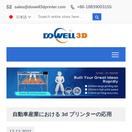

sales@dowell3dprinter.com
+86-18839003155


日本語

Toggl
自動車産業における 3d プリンターの応用
17-12-2022