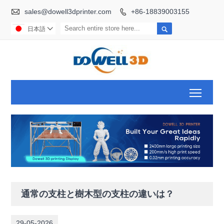

sales@dowell3dprinter.com
+86-18839003155


日本語

Toggl
通常の支柱と樹木型の支柱の違いは？
29-05-2026