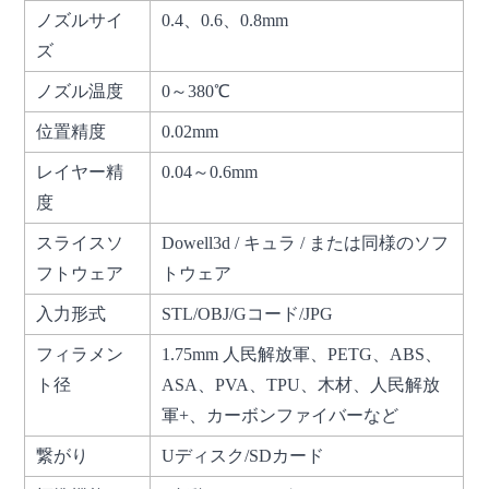
ノズルサイ
0.4、0.6、0.8mm
ズ
ノズル温度
0～380℃
位置精度
0.02mm
レイヤー精
0.04～0.6mm
度
スライスソ
Dowell3d / キュラ / または同様のソフ
フトウェア
トウェア
入力形式
STL/OBJ/Gコード/JPG
フィラメン
1.75mm 人民解放軍、PETG、ABS、
ト径
ASA、PVA、TPU、木材、人民解放
軍+、カーボンファイバーなど
繋がり
Uディスク/SDカード