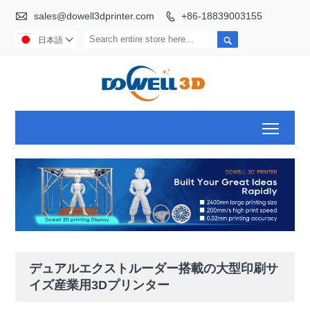

sales@dowell3dprinter.com
+86-18839003155


日本語

Toggl
デュアルエクストルーダー搭載の大型印刷サ
イズ産業用3Dプリンター