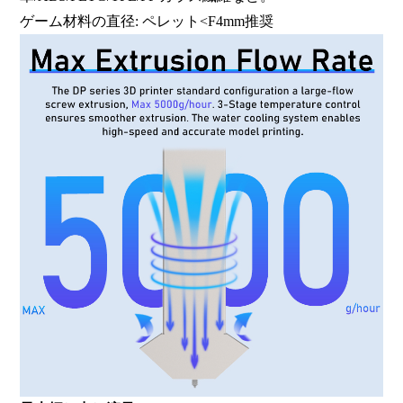
ゲーム
材料の直径
: ペレット<
F
4mm推奨