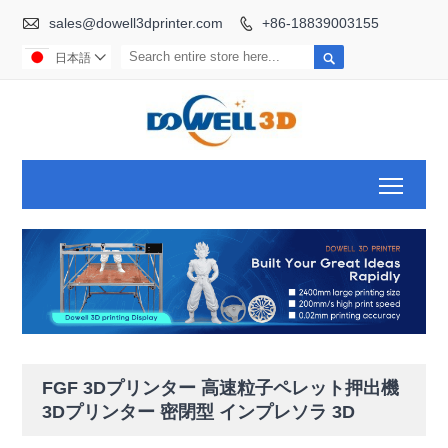

sales@dowell3dprinter.com
+86-18839003155


日本語

Toggl
FGF 3Dプリンター 高速粒子ペレット押出機
3Dプリンター 密閉型 インプレソラ 3D