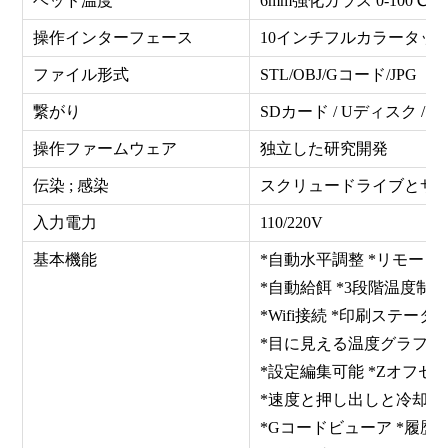
ベッド温度
6mm強化ガラス 0-100℃
操作インターフェース
10インチフルカラータッ
ファイル形式
STL/OBJ/Gコード/JPG
繋がり
SDカード / Uディスク / Wi-
操作ファームウェア
独立した研究開発
伝染 ; 感染
スクリュードライブとサ
入力電力
110/220V
基本機能
*自動水平調整 *リモー
*自動給餌 *3段階温度制
*Wifi接続 *印刷ステー
*目に見える温度グラフ 
*設定編集可能 *Zオフセ
*速度と押し出しと冷却の
*Gコードビューア *履歴