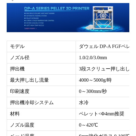
モデル
ダウェル DP-A FGFペ
ノズル径
1.0/2.0/3.0mm
押出機
3段スクリュー押し出し
最大押し出し流量
4000～5000g/時
印刷速度
0～300mm/秒
押出機冷却システム
水冷
材料
ペレット<Φ4mm推奨
ノズル温度
0～420℃